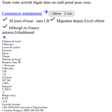
Toute votre activité légale dans un outil pensé pour vous.
Commencer gratuitement
Démo · 2 min
30 jours d'essai · sans CB
Migration depuis Excel offerte
Hébergé en France
autorea.fr/dashboard
Autorea
Tableau de bord
Véhicules
Livret de police
Factures
Devis
Clients
Tableau de bord
Bonjour Jean 👋
+ Nouveau
Véhicules
128
+12
CA mois
287 K€
+18%
Impayés
3 200 €
-2
Marge moy.
8.4%
+0.6
Activité récente
• FA-2026-042 envoyée à Dupont Auto
• Cession Peugeot 3008 GH-456-RT