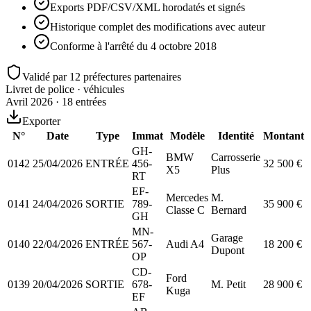
Exports PDF/CSV/XML horodatés et signés
Historique complet des modifications avec auteur
Conforme à l'arrêté du 4 octobre 2018
Validé par 12 préfectures partenaires
Livret de police · véhicules
Avril 2026 · 18 entrées
Exporter
N°
Date
Type
Immat
Modèle
Identité
Montant
GH-
BMW
Carrosserie
0142
25/04/2026
ENTRÉE
456-
32 500
€
X5
Plus
RT
EF-
Mercedes
M.
0141
24/04/2026
SORTIE
789-
35 900
€
Classe C
Bernard
GH
MN-
Garage
0140
22/04/2026
ENTRÉE
567-
Audi A4
18 200
€
Dupont
OP
CD-
Ford
0139
20/04/2026
SORTIE
678-
M. Petit
28 900
€
Kuga
EF