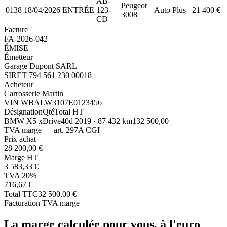
AB-
Peugeot
0138
18/04/2026
ENTRÉE
123-
Auto Plus
21 400
€
3008
CD
Facture
FA-2026-042
ÉMISE
Émetteur
Garage Dupont SARL
SIRET 794 561 230 00018
Acheteur
Carrosserie Martin
VIN WBALW3107E0123456
Désignation
Qté
Total HT
BMW X5 xDrive40d 2019 · 87 432 km
1
32 500,00
TVA marge — art. 297A CGI
Prix achat
28 200,00 €
Marge HT
3 583,33 €
TVA 20%
716,67 €
Total TTC
32 500,00 €
Facturation TVA marge
La marge calculée pour vous, à l'euro