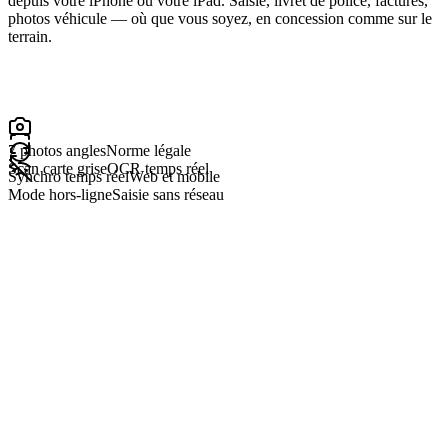
depuis votre iPhone ou votre iPad. Saisie, livret de police, factures,
photos véhicule — où que vous soyez, en concession comme sur le
terrain.
7 photos angles
Norme légale
Scan carte grise
OCR temps réel
Synchro temps réel
Web et mobile
Mode hors-ligne
Saisie sans réseau